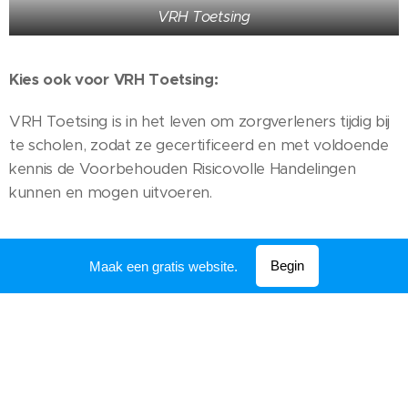
VRH Toetsing
Kies ook voor VRH Toetsing:
VRH Toetsing is in het leven om zorgverleners tijdig bij
te scholen, zodat ze gecertificeerd en met voldoende
kennis de Voorbehouden Risicovolle Handelingen
kunnen en mogen uitvoeren.
Begin
Maak een gratis website.
Website:
WWW.VRHTOETSING.NL
E-mail adres: